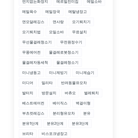
먼지없는화장지
메르밀진미집
메밀소바
메밀육수
메밀장국
메탈냉장고
면모달레깅스
면사랑
모기퇴치기
모기퇴치법
모밀소바
무료설치
무선물걸레청소기
무전원정수기
무풍에어컨
물걸레로봇청소기
물걸레자동세척
물걸레청소기
미니냉동고
미니제빙기
미니제습기
미디어
밀리타
반려동물유모차
발터치
방문설치
버츄오
벌레퇴치
베스트에어컨
베이직스
벽걸이형
부츠컷레깅스
분리형유모차
분유
분유1단계
분유2단계
분유3단계
브리타
비스포크냉장고