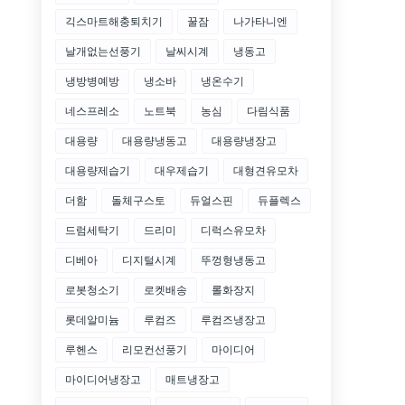
긱스마트해충퇴치기
꿀잠
나가타니엔
날개없는선풍기
날씨시계
냉동고
냉방병예방
냉소바
냉온수기
네스프레소
노트북
농심
다림식품
대용량
대용량냉동고
대용량냉장고
대용량제습기
대우제습기
대형견유모차
더함
돌체구스토
듀얼스핀
듀플렉스
드럼세탁기
드리미
디럭스유모차
디베아
디지털시계
뚜껑형냉동고
로봇청소기
로켓배송
롤화장지
롯데알미늄
루컴즈
루컴즈냉장고
루헨스
리모컨선풍기
마이디어
마이디어냉장고
매트냉장고