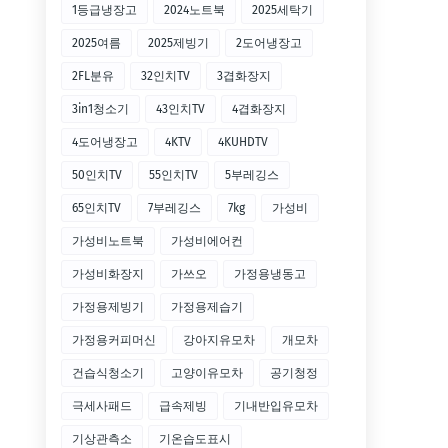
1등급냉장고
2024노트북
2025세탁기
2025여름
2025제빙기
2도어냉장고
2FL분유
32인치TV
3겹화장지
3in1청소기
43인치TV
4겹화장지
4도어냉장고
4KTV
4KUHDTV
50인치TV
55인치TV
5부레깅스
65인치TV
7부레깅스
7kg
가성비
가성비노트북
가성비에어컨
가성비화장지
가쓰오
가정용냉동고
가정용제빙기
가정용제습기
가정용커피머신
강아지유모차
개모차
건습식청소기
고양이유모차
공기청정
극세사패드
급속제빙
기내반입유모차
기상관측소
기온습도표시