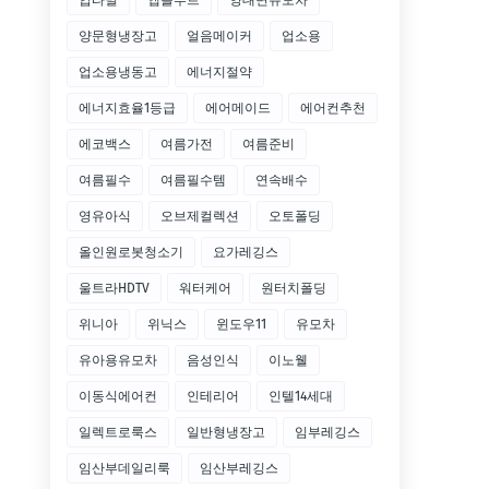
압타밀
앱솔루트
양대면유모차
양문형냉장고
얼음메이커
업소용
업소용냉동고
에너지절약
에너지효율1등급
에어메이드
에어컨추천
에코백스
여름가전
여름준비
여름필수
여름필수템
연속배수
영유아식
오브제컬렉션
오토폴딩
올인원로봇청소기
요가레깅스
울트라HDTV
워터케어
원터치폴딩
위니아
위닉스
윈도우11
유모차
유아용유모차
음성인식
이노웰
이동식에어컨
인테리어
인텔14세대
일렉트로룩스
일반형냉장고
임부레깅스
임산부데일리룩
임산부레깅스