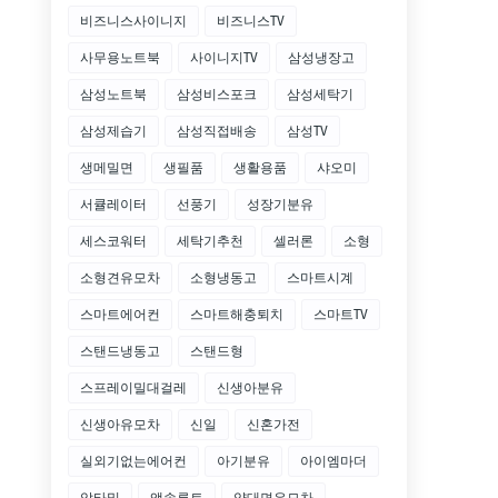
비즈니스사이니지
비즈니스TV
사무용노트북
사이니지TV
삼성냉장고
삼성노트북
삼성비스포크
삼성세탁기
삼성제습기
삼성직접배송
삼성TV
생메밀면
생필품
생활용품
샤오미
서큘레이터
선풍기
성장기분유
세스코워터
세탁기추천
셀러론
소형
소형견유모차
소형냉동고
스마트시계
스마트에어컨
스마트해충퇴치
스마트TV
스탠드냉동고
스탠드형
스프레이밀대걸레
신생아분유
신생아유모차
신일
신혼가전
실외기없는에어컨
아기분유
아이엠마더